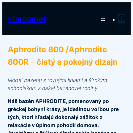
Prejsť
na
starcomet
Fa
obsah
Aphrodite 800 /Aphrodite
800R
–
čistý a pokojný dizajn
Model bazénu s rovnými líniami a širokým
schodiskom z našej bazénovej rodiny
Náš bazén APHRODITE, pomenovaný po
gréckej bohyni krásy, je ideálnou voľbou pre
tých, ktorí hľadajú dokonalý zážitok z
relaxácie v úplnom pohodlí domova.