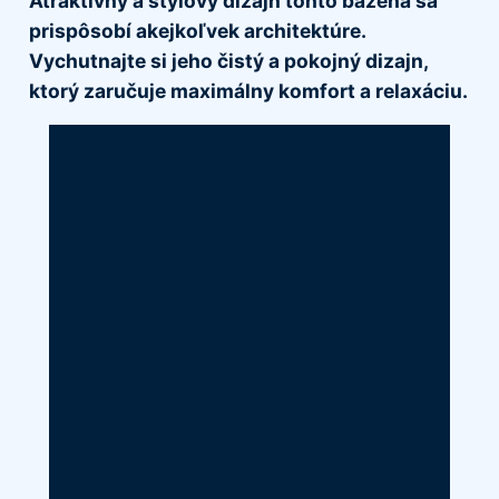
Atraktívny a štýlový dizajn tohto bazéna sa
prispôsobí akejkoľvek architektúre.
Vychutnajte si jeho čistý a pokojný dizajn,
ktorý zaručuje maximálny komfort a relaxáciu.