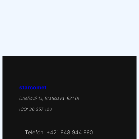
starcomet
Drieňová 1J, Bratislava 821 01
IČO: 36 357 120
Telefón: +421 948 944 990